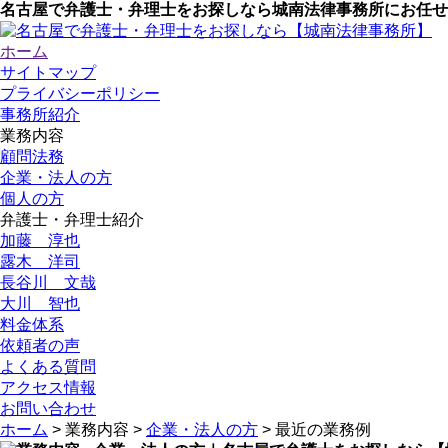
名古屋で弁護士・弁理士をお探しなら城南法律事務所にお任せ
ホーム
サイトマップ
プライバシーポリシー
事務所紹介
業務内容
顧問法務
企業・法人の方
個人の方
弁護士・弁理士紹介
加藤 淳也
露木 洋司
長谷川 文哉
大川 智也
料金体系
依頼者の声
よくある質問
アクセス情報
お問い合わせ
ホーム
> 業務内容 >
企業・法人の方
> 最近の業務例