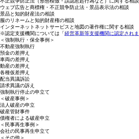
不正競争防止法（形態模倣・誤認惹起行為など）に関する相談
ウェブ広告と商標権・不正競争防止法・景品表示法の相談
景品と知的財産法の相談
服のリネームと知的財産権の相談
インターネットネットサービスと地図の著作権に関する相談
※認定支援機関については「
経営革新等支援機関に認定されま
＜強制執行・保全事例＞
不動産強制執行
預金の差押え
車両の差押え
動産の差押え
各種仮差押え
配当異議訴訟
請求異議の訴え
強制執行停止の申立て
＜破産事例＞
法人破産の申立
破産管財事件
債権者による破産申立
＜民事再生事例＞
会社の民事再生申立て
＜その他＞