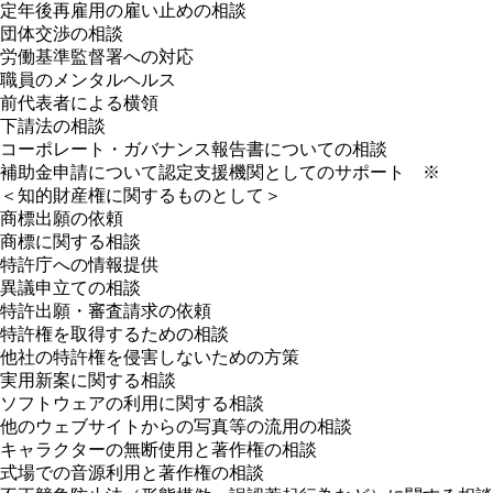
定年後再雇用の雇い止めの相談
団体交渉の相談
労働基準監督署への対応
職員のメンタルヘルス
前代表者による横領
下請法の相談
コーポレート・ガバナンス報告書についての相談
補助金申請について認定支援機関としてのサポート ※
＜知的財産権に関するものとして＞
商標出願の依頼
商標に関する相談
特許庁への情報提供
異議申立ての相談
特許出願・審査請求の依頼
特許権を取得するための相談
他社の特許権を侵害しないための方策
実用新案に関する相談
ソフトウェアの利用に関する相談
他のウェブサイトからの写真等の流用の相談
キャラクターの無断使用と著作権の相談
式場での音源利用と著作権の相談