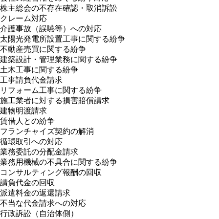
株主総会の不存在確認・取消訴訟
クレーム対応
介護事故（誤嚥等）への対応
太陽光発電所設置工事に関する紛争
不動産売買に関する紛争
建築設計・管理業務に関する紛争
土木工事に関する紛争
工事請負代金請求
リフォーム工事に関する紛争
施工業者に対する損害賠償請求
建物明渡請求
賃借人との紛争
フランチャイズ契約の解消
循環取引への対応
業務委託の分配金請求
業務用機械の不具合に関する紛争
コンサルティング報酬の回収
請負代金の回収
派遣料金の返還請求
不当な代金請求への対応
行政訴訟（自治体側）