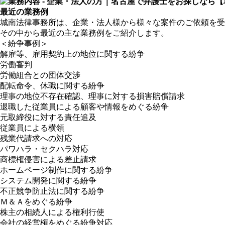
最近の業務例
城南法律事務所は、企業・法人様から様々な案件のご依頼を受
その中から最近の主な業務例をご紹介します。
＜紛争事例＞
解雇等、雇用契約上の地位に関する紛争
労働審判
労働組合との団体交渉
配転命令、休職に関する紛争
理事の地位不存在確認、理事に対する損害賠償請求
退職した従業員による顧客や情報をめぐる紛争
元取締役に対する責任追及
従業員による横領
残業代請求への対応
パワハラ・セクハラ対応
商標権侵害による差止請求
ホームページ制作に関する紛争
システム開発に関する紛争
不正競争防止法に関する紛争
Ｍ＆Ａをめぐる紛争
株主の相続人による権利行使
会社の経営権をめぐる紛争対応