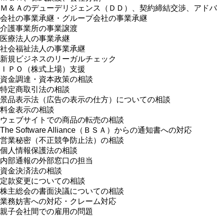
Ｍ＆Ａのデューデリジェンス（ＤＤ）、契約締結交渉、アドバ
会社の事業承継・グループ会社の事業承継
介護事業所の事業譲渡
医療法人の事業承継
社会福祉法人の事業承継
新規ビジネスのリーガルチェック
ＩＰＯ（株式上場）支援
資金調達・資本政策の相談
特定商取引法の相談
景品表示法（広告の表示の仕方）についての相談
料金表示の相談
ウェブサイトでの商品の転売の相談
The Software Alliance（ＢＳＡ）からの通知書への対応
営業秘密（不正競争防止法）の相談
個人情報保護法の相談
内部通報の外部窓口の担当
資金決済法の相談
定款変更についての相談
株主総会の書面決議についての相談
業務妨害への対応・クレーム対応
親子会社間での雇用の問題