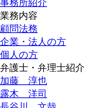
事務所紹介
業務内容
顧問法務
企業・法人の方
個人の方
弁護士・弁理士紹介
加藤 淳也
露木 洋司
長谷川 文哉