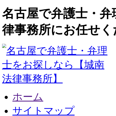
名古屋で弁護士・弁
律事務所にお任せく
ホーム
サイトマップ