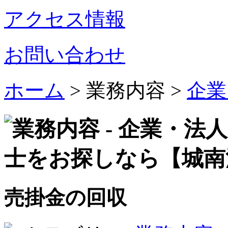
アクセス情報
お問い合わせ
ホーム
> 業務内容 >
企業
売掛金の回収